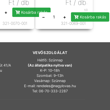
Ft
/ db
Ft
/ db
-
tól
+
Kosárba rakás
−
+
Kosárba rakás
321-0070-001
321-0069-001
VEVŐSZOLGÁLAT
Hétfő: Szünnap
út 41/A
(Az állatpatika nyitva van)
hu
K–P: 10–18h
Szombat: 9–13h
Vasárnap: Szünnap
E-mail:
rendeles@nagylovas.hu
Tel: 06-70-333-2287