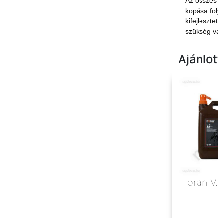
Az összes 
kopása fo
kifejleszt
szükség v
Ajánlo