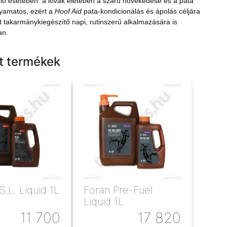
ló esetében: a lovak életében a szaru növekedése és a pata
lyamatos, ezért a
Hoof Aid
pata-kondicionálás és ápolás céljára
ett takarmánykiegészítő napi, rutinszerű alkalmazására is
an.
tt termékek
Foran V.S.L. Liquid 1L
Foran Pre-Fuel
Liquid 1L
11 700
17 820