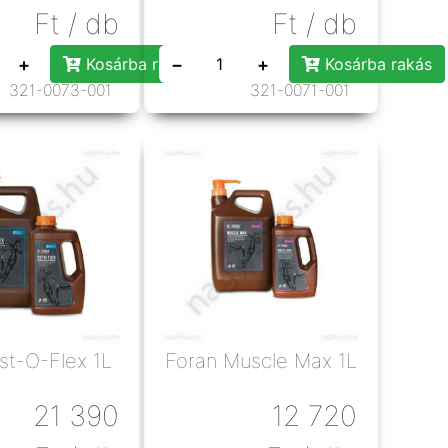
Ft
/ db
Ft
/ db
+
−
+
Kosárba rakás
Kosárba rakás
321-0073-001
321-0071-001
st-O-Flex 1L
Foran Muscle Max 1L
21 390
12 720