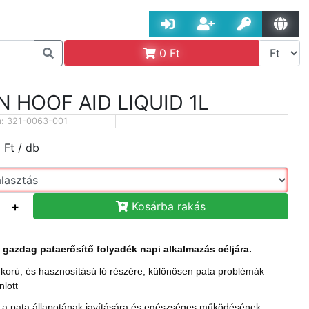
0
Ft
 HOOF AID LIQUID 1L
m:
321-0063-001
0
Ft
/ db
+
Kosárba rakás
 gazdag pataerősítő folyadék napi alkalmazás céljára.
korú, és hasznosítású ló részére, különösen pata problémák
nlott
a pata állapotának javítására és egészséges működésének