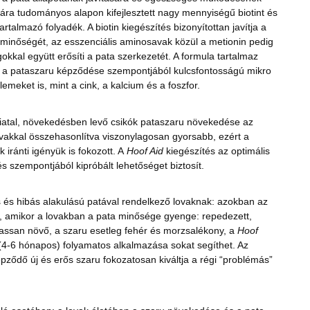
ra tudományos alapon kifejlesztett nagy mennyiségű biotint és
artalmazó folyadék. A biotin kiegészítés bizonyítottan javítja a
minőségét, az esszenciális aminosavak közül a metionin pedig
kkal együtt erősíti a pata szerkezetét. A formula tartalmaz
 a pataszaru képződése szempontjából kulcsfontosságú mikro
emeket is, mint a cink, a kalcium és a foszfor.
fiatal, növekedésben levő csikók pataszaru növekedése az
vakkal összehasonlítva viszonylagosan gyorsabb, ezért a
 iránti igényük is fokozott. A
Hoof Aid
kiegészítés az optimális
és szempontjából kipróbált lehetőséget biztosít.
és hibás alakulású patával rendelkező lovaknak: azokban az
, amikor a lovakban a pata minősége gyenge: repedezett,
lassan növő, a szaru esetleg fehér és morzsalékony, a
Hoof
(4-6 hónapos) folyamatos alkalmazása sokat segíthet. Az
épződő új és erős szaru fokozatosan kiváltja a régi “problémás”