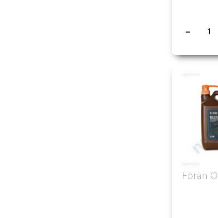
−
Foran O