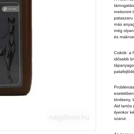
támogatásá
metionint t
pataszaru 
más anyago
még olyan
és makroel
Csikók: a 
idősebb lo
tápanyagok
patafejlőd
Problémás 
esetekben
törékeny, 
Aid
tartós 
ilyenkor k
szarut.