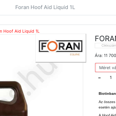
Foran Hoof Aid Liquid 1L
n Hoof Aid Liquid 1L
FORAN
Cikkszá
Ára:
11 70
−
Biotinban
Az összes 
esetén ajá
A
Hoof Aid