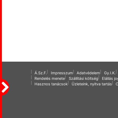
Á.Sz.F.
Impresszum
Adatvédelem
Gy.I.K.
Rendelés menete
Szállítási költség
Elállás j
Hasznos tanácsok
Üzleteink, nyitva tartás
C