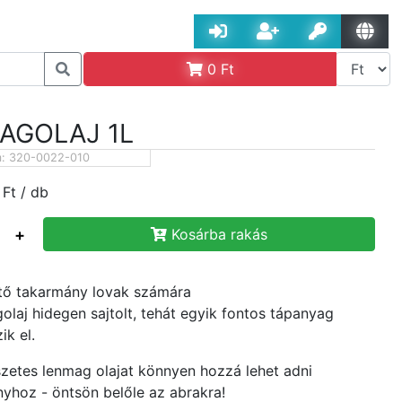
0
Ft
AGOLAJ 1L
m:
320-0022-010
Ft
/ db
+
Kosárba rakás
tő takarmány lovak számára
olaj hidegen sajtolt, tehát egyik fontos tápanyag
ik el.
zetes lenmag olajat könnyen hozzá lehet adni
yhoz - öntsön belőle az abrakra!