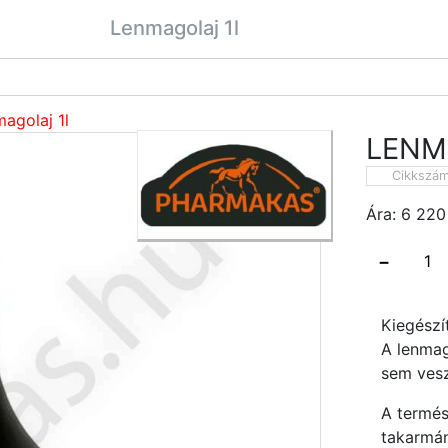
Lenmagolaj 1l
agolaj 1l
LENM
Cikkszá
Ára:
6 220
−
Kiegészí
A lenmag
sem vesz
A termés
takarmán