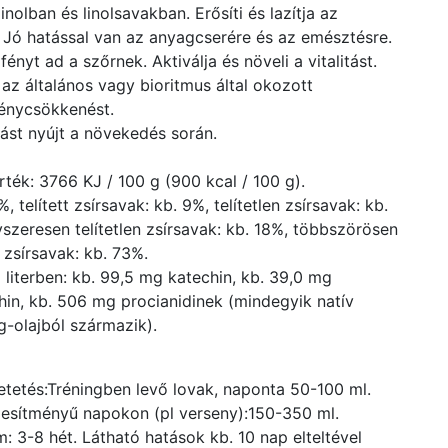
nolban és linolsavakban. Erősíti és lazítja az
 Jó hatással van az anyagcserére és az emésztésre.
ényt ad a szőrnek. Aktiválja és növeli a vitalitást.
az általános vagy bioritmus által okozott
ménycsökkenést.
st nyújt a növekedés során.
rték: 3766 KJ / 100 g (900 kcal / 100 g).
%, telített zsírsavak: kb. 9%, telítetlen zsírsavak: kb.
szeresen telítetlen zsírsavak: kb. 18%, többszörösen
n zsírsavak: kb. 73%.
 literben: kb. 99,5 mg katechin, kb. 39,0 mg
hin, kb. 506 mg procianidinek (mindegyik natív
-olajból származik).
 etetés:Tréningben levő lovak, naponta 50-100 ml.
jesítményű napokon (pl verseny):150-350 ml.
m: 3-8 hét. Látható hatások kb. 10 nap elteltével