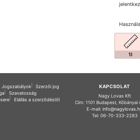
jelentke
Használat
1l
KAPCSOLAT
Jogszabályok
Szerzői jog
oga
Szavatosság
Nagy Lovas Kft
sere
Elállás a szerződéstől
Cím: 1101 Budapest, Kőbányai 
E-mail:
info@nagylovas.
Tel: 06-70-333-2283