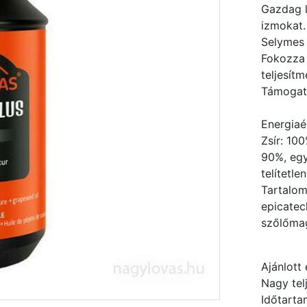
Gazdag li
izmokat.
Selymes f
Fokozza 
teljesít
Támogatá
Energiaé
Zsír: 100
90%, egy
telítetle
Tartalom
epicatec
szőlőmag
Ajánlott
Nagy tel
Időtarta