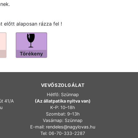
znek.
 előtt alaposan rázza fel !
Törékeny
VEVŐSZOLGÁLAT
Hétfő: Szünnap
út 41/A
(Az állatpatika nyitva van)
hu
K–P: 10–18h
Szombat: 9–13h
Vasárnap: Szünnap
E-mail:
rendeles@nagylovas.hu
Tel: 06-70-333-2287