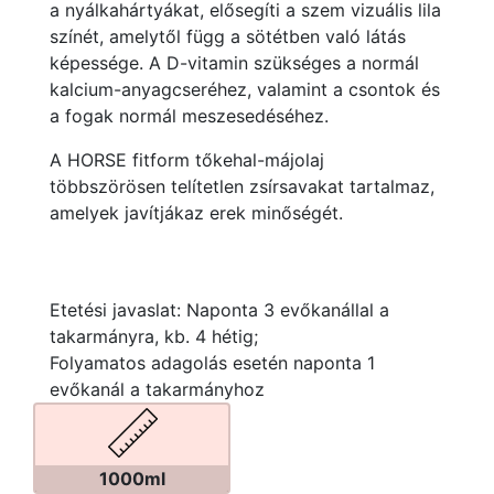
a nyálkahártyákat, elősegíti a szem vizuális lila
színét, amelytől függ a sötétben való látás
képessége. A D-vitamin szükséges a normál
kalcium-anyagcseréhez, valamint a csontok és
a fogak normál meszesedéséhez.
A HORSE fitform tőkehal-májolaj
többszörösen telítetlen zsírsavakat tartalmaz,
amelyek javítjákaz erek minőségét.
Etetési javaslat: Naponta 3 evőkanállal a
takarmányra, kb. 4 hétig;
Folyamatos adagolás esetén naponta 1
evőkanál a takarmányhoz
1000ml