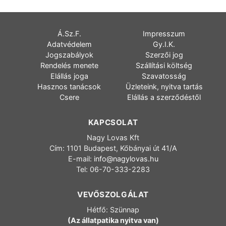
Á.Sz.F.
Impresszum
Adatvédelem
Gy.I.K.
Jogszabályok
Szerzői jog
Rendelés menete
Szállítási költség
Elállás joga
Szavatosság
Hasznos tanácsok
Üzleteink, nyitva tartás
Csere
Elállás a szerződéstől
KAPCSOLAT
Nagy Lovas Kft
Cím: 1101 Budapest, Kőbányai út 41/A
E-mail:
info@nagylovas.hu
Tel: 06-70-333-2283
VEVŐSZOLGÁLAT
Hétfő: Szünnap
(Az állatpatika nyitva van)