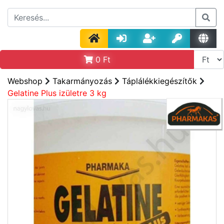
0
Ft
Webshop
Takarmányozás
Táplálékkiegészítők
Gelatine Plus izületre 3 kg