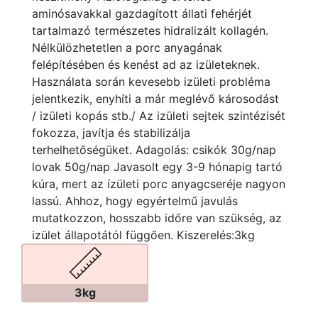
aminósavakkal gazdagított állati fehérjét
tartalmazó természetes hidralizált kollagén.
Nélkülözhetetlen a porc anyagának
felépítésében és kenést ad az izületeknek.
Használata során kevesebb izületi probléma
jelentkezik, enyhíti a már meglévő károsodást
/ izületi kopás stb./ Az izületi sejtek szintézisét
fokozza, javítja és stabilizálja
terhelhetőségüket. Adagolás: csikók 30g/nap
lovak 50g/nap Javasolt egy 3-9 hónapig tartó
kúra, mert az ízületi porc anyagcseréje nagyon
lassú. Ahhoz, hogy egyértelmű javulás
mutatkozzon, hosszabb időre van szükség, az
izület állapotától függően. Kiszerelés:3kg
3kg