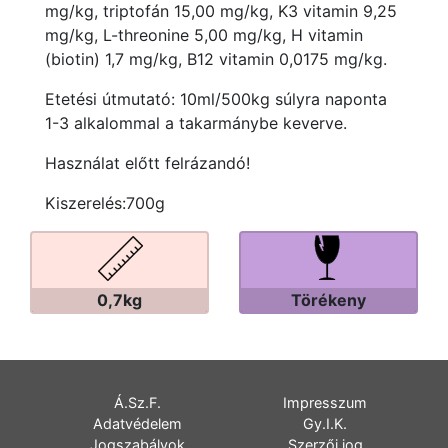
mg/kg, triptofán 15,00 mg/kg, K3 vitamin 9,25
mg/kg, L-threonine 5,00 mg/kg, H vitamin
(biotin) 1,7 mg/kg, B12 vitamin 0,0175 mg/kg.
Etetési útmutató: 10ml/500kg súlyra naponta
1-3 alkalommal a takarmánybe keverve.
Használat előtt felrázandó!
Kiszerelés:700g
0,7kg
Törékeny
Á.Sz.F.
Impresszum
Adatvédelem
Gy.I.K.
Jogszabályok
Szerzői jog