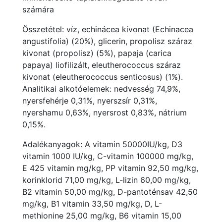
számára
Összetétel: víz, echinácea kivonat (Echinacea
angustifolia) (20%), glicerin, propolisz száraz
kivonat (propolisz) (5%), papaja (carica
papaya) liofilizált, eleutherococcus száraz
kivonat (eleutherococcus senticosus) (1%).
Analitikai alkotóelemek: nedvesség 74,9%,
nyersfehérje 0,31%, nyerszsír 0,31%,
nyershamu 0,63%, nyersrost 0,83%, nátrium
0,15%.
Adalékanyagok: A vitamin 50000IU/kg, D3
vitamin 1000 IU/kg, C-vitamin 100000 mg/kg,
E 425 vitamin mg/kg, PP vitamin 92,50 mg/kg,
korinklorid 71,00 mg/kg, L-lizin 60,00 mg/kg,
B2 vitamin 50,00 mg/kg, D-pantoténsav 42,50
mg/kg, B1 vitamin 33,50 mg/kg, D, L-
methionine 25,00 mg/kg, B6 vitamin 15,00