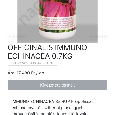
OFFICINALIS IMMUNO
ECHINACEA 0,7KG
Cikkszám:
308-4236-070
Ára:
17 480
Ft
/ db
Kivezetett termék
IMMUNO ECHINACEA SZIRUP Propolisszal,
echinaceával és szibériai ginsenggel -
immunerősítő táplálékkiegészítő lovak