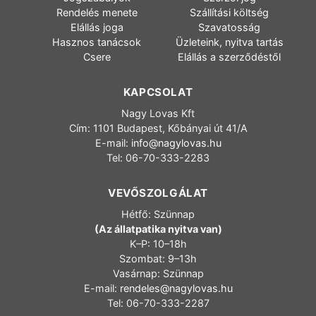
Rendelés menete
Szállítási költség
Elállás joga
Szavatosság
Hasznos tanácsok
Üzleteink, nyitva tartás
Csere
Elállás a szerződéstől
KAPCSOLAT
Nagy Lovas Kft
Cím: 1101 Budapest, Kőbányai út 41/A
E-mail:
info@nagylovas.hu
Tel: 06-70-333-2283
VEVŐSZOLGÁLAT
Hétfő: Szünnap
(Az állatpatika nyitva van)
K–P: 10–18h
Szombat: 9–13h
Vasárnap: Szünnap
E-mail:
rendeles@nagylovas.hu
Tel: 06-70-333-2287