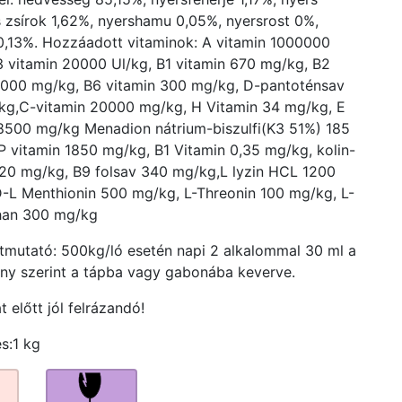
s zsírok 1,62%, nyershamu 0,05%, nyersrost 0%,
0,13%. Hozzáadott vitaminok: A vitamin 1000000
3 vitamin 20000 Ul/kg, B1 vitamin 670 mg/kg, B2
1000 mg/kg, B6 vitamin 300 mg/kg, D-pantoténsav
g,C-vitamin 20000 mg/kg, H Vitamin 34 mg/kg, E
8500 mg/kg Menadion nátrium-biszulfi(K3 51%) 185
 vitamin 1850 mg/kg, B1 Vitamin 0,35 mg/kg, kolin-
420 mg/kg, B9 folsav 340 mg/kg,L lyzin HCL 1200
-L Menthionin 500 mg/kg, L-Threonin 100 mg/kg, L-
han 300 mg/kg
útmutató: 500kg/ló esetén napi 2 alkalommal 30 ml a
y szerint a tápba vagy gabonába keverve.
 előtt jól felrázandó!
és:1 kg