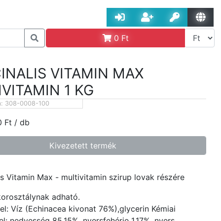
0
Ft
INALIS VITAMIN MAX
VITAMIN 1 KG
m:
308-0008-100
0
Ft
/ db
Kivezetett termék
lis Vitamin Max - multivitamin szirup lovak részére
orosztálynak adható.
el: Víz (Echinacea kivonat 76%),glycerin Kémiai
el: nedvesség 85,15%, nyersfehérje 1,17%, nyers