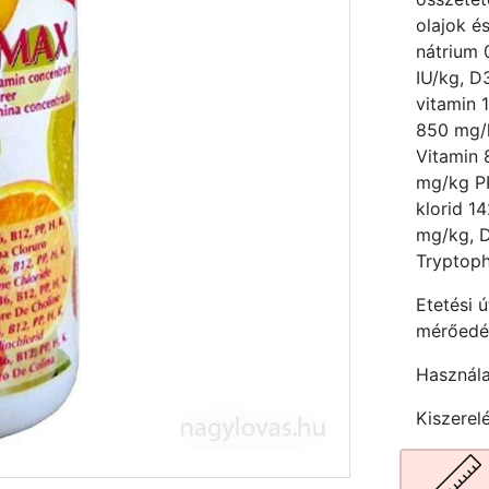
olajok é
nátrium 
IU/kg, D
vitamin 
850 mg/k
Vitamin 
mg/kg PP
klorid 1
mg/kg, D
Tryptop
Etetési 
mérőedén
Használat
Kiszerel