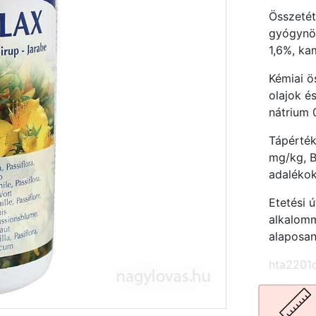
Összetéte
gyógynö
1,6%, ka
Kémiai ö
olajok é
nátrium 
Tápérték
mg/kg, B
adalékok
Etetési 
alkalomm
alaposan
hta2201