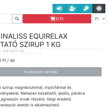
0
Ft
INALISS EQUIRELAX
TATÓ SZIRUP 1 KG
m:
308-0003-100
0
Ft
/ db
Kivezetett termék
 szirup magnéziummal, triptofánnal és
ényekkel. Nehezen kezelhető, ijedős, pánikra
,agresszív lovak részére. Idegi eredetű
naszok esetén is alkalmazható.