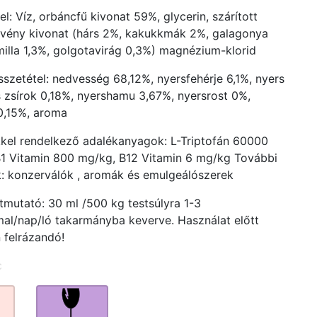
l: Víz, orbáncfű kivonat 59%, glycerin, szárított
vény kivonat (hárs 2%, kakukkmák 2%, galagonya
milla 1,3%, golgotavirág 0,3%) magnézium-klorid
sszetétel: nedvesség 68,12%, nyersfehérje 6,1%, nyers
s zsírok 0,18%, nyershamu 3,67%, nyersrost 0%,
0,15%, aroma
kel rendelkező adalékanyagok: L-Triptofán 60000
1 Vitamin 800 mg/kg, B12 Vitamin 6 mg/kg További
: konzerválók , aromák és emulgeálószerek
útmutató: 30 ml /500 kg testsúlyra 1-3
al/nap/ló takarmányba keverve. Használat előtt
 felrázandó!
c