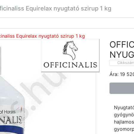
ficinaliss Equirelax nyugtató szirup 1 kg
cinaliss Equirelax nyugtató szirup 1 kg
OFFIC
NYUG
Cikkszá
Ára:
19 52
Nyugtató
gyógynöv
hajlamos
gyomorpa