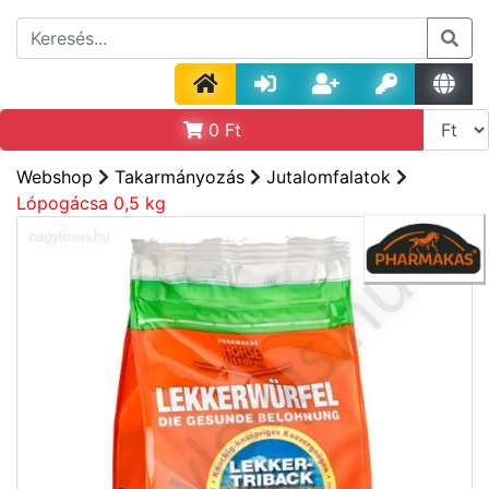
0
Ft
Webshop
Takarmányozás
Jutalomfalatok
Lópogácsa 0,5 kg