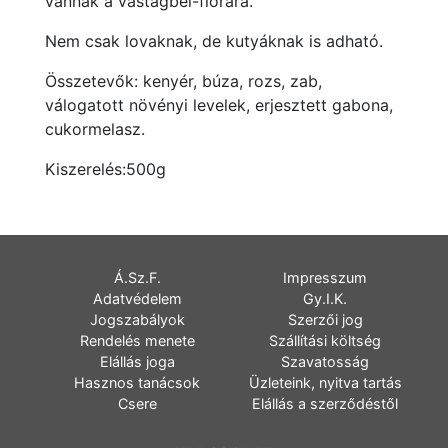
vannak a vastagbél-flórára.
Nem csak lovaknak, de kutyáknak is adható.
Összetevők: kenyér, búza, rozs, zab,
válogatott növényi levelek, erjesztett gabona,
cukormelasz.
Kiszerelés:500g
Á.Sz.F.
Impresszum
Adatvédelem
Gy.I.K.
Jogszabályok
Szerzői jog
Rendelés menete
Szállítási költség
Elállás joga
Szavatosság
Hasznos tanácsok
Üzleteink, nyitva tartás
Csere
Elállás a szerződéstől