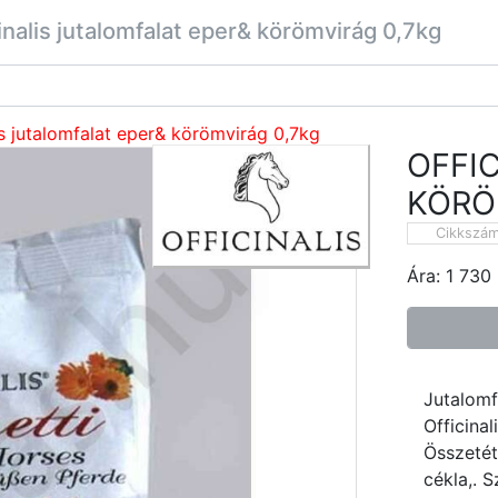
inalis jutalomfalat eper& körömvirág 0,7kg
is jutalomfalat eper& körömvirág 0,7kg
OFFI
KÖRÖ
Cikkszá
Ára:
1 730
Jutalomf
Officina
Összetéte
cékla,. 