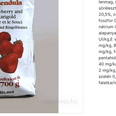
lenmag, 
söréleszt
20,5%, o
foszfor 
nátrium 
alapanya
Ul/kg,E 
mg/kg, B
mg/kg, f
pentahid
40 mg/kg
2 mg/kg,
szelén 0
falatka/