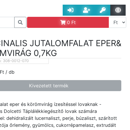
0
Ft
CINALIS JUTALOMFALAT EPER&
MVIRÁG 0,7KG
m:
308-0012-070
Ft
/ db
Kivezetett termék
alat eper és körömvirág ízesítéssel lovaknak -
lis Dolcetti Táplálékkiegészítő lovak számára
l: dehidralizált lucernaliszt, perje, búzaliszt, szárított
Szója őrlemény, gyümölcs, cukorrépamelasz, extrudált