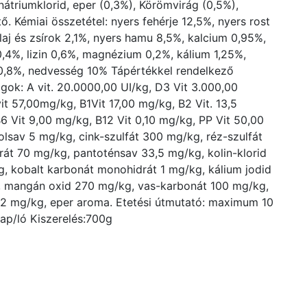
nátriumklorid, eper (0,3%), Körömvirág (0,5%),
ő. Kémiai összetétel: nyers fehérje 12,5%, nyers rost
laj és zsírok 2,1%, nyers hamu 8,5%, kalcium 0,95%,
0,4%, lizin 0,6%, magnézium 0,2%, kálium 1,25%,
0,8%, nedvesség 10% Tápértékkel rendelkező
gok: A vit. 20.0000,00 UI/kg, D3 Vit 3.000,00
vit 57,00mg/kg, B1Vit 17,00 mg/kg, B2 Vit. 13,5
6 Vit 9,00 mg/kg, B12 Vit 0,10 mg/kg, PP Vit 50,00
olsav 5 mg/kg, cink-szulfát 300 mg/kg, réz-szulfát
rát 70 mg/kg, pantoténsav 33,5 mg/kg, kolin-klorid
, kobalt karbonát monohidrát 1 mg/kg, kálium jodid
 mangán oxid 270 mg/kg, vas-karbonát 100 mg/kg,
,2 mg/kg, eper aroma. Etetési útmutató: maximum 10
nap/ló Kiszerelés:700g