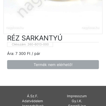
RÉZ SARKANTYÚ
Cikkszám:
260-6013-000
Ára:
7 300
Ft
/ pár
Termék nem elérhető!
Á.Sz.F.
Impresszum
Adatvédelem
Gy.I.K.
Jogszabályok
Szerzői jog