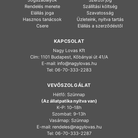
Rendelés menete
Szállítási költség
Elállás joga
Szavatosság
Hasznos tanácsok
Üzleteink, nyitva tartás
Csere
Elállás a szerződéstől
KAPCSOLAT
Nagy Lovas Kft
Cím: 1101 Budapest, Kőbányai út 41/A
E-mail:
info@nagylovas.hu
Tel: 06-70-333-2283
VEVŐSZOLGÁLAT
Hétfő: Szünnap
(Az állatpatika nyitva van)
K–P: 10–18h
Szombat: 9–13h
Vasárnap: Szünnap
E-mail:
rendeles@nagylovas.hu
Tel: 06-70-333-2287