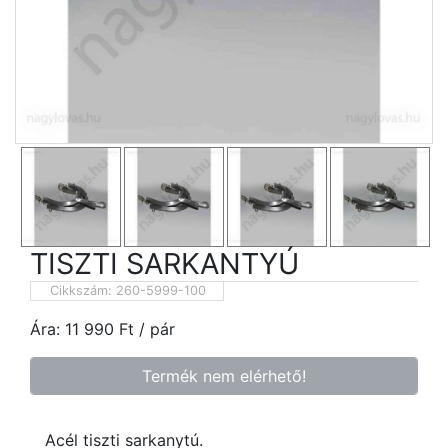
TISZTI SARKANTYÚ
Cikkszám:
260-5999-100
Ára:
11 990
Ft
/ pár
Termék nem elérhető!
Acél tiszti sarkanytú.