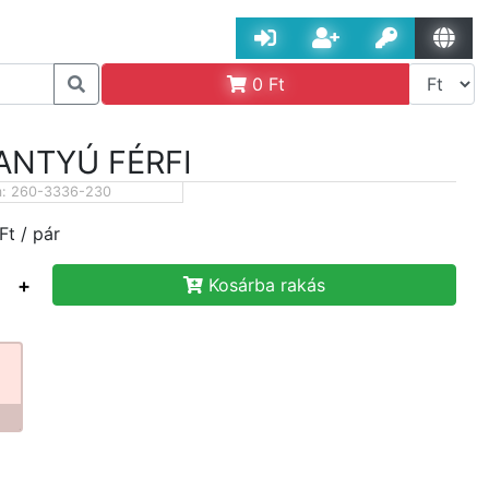
0
Ft
ANTYÚ FÉRFI
m:
260-3336-230
Ft
/ pár
+
Kosárba rakás