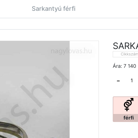
Sarkantyú férfi
SARK
Cikkszá
Ára:
7 140
−
férfi