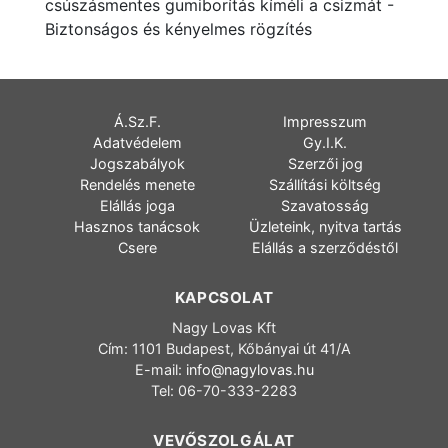
csúszásmentes gumiborítás kíméli a csizmát -
Biztonságos és kényelmes rögzítés
Á.Sz.F.
Impresszum
Adatvédelem
Gy.I.K.
Jogszabályok
Szerzői jog
Rendelés menete
Szállítási költség
Elállás joga
Szavatosság
Hasznos tanácsok
Üzleteink, nyitva tartás
Csere
Elállás a szerződéstől
KAPCSOLAT
Nagy Lovas Kft
Cím: 1101 Budapest, Kőbányai út 41/A
E-mail:
info@nagylovas.hu
Tel: 06-70-333-2283
VEVŐSZOLGÁLAT