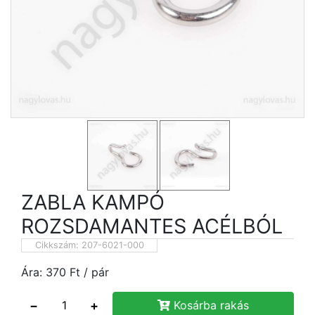
ZABLA KAMPÓ
ROZSDAMANTES ACÉLBÓL
Cikkszám:
207-6021-000
Ára:
370
Ft
/ pár
−
+
Kosárba rakás