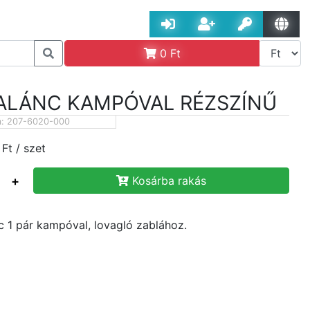
0
Ft
ALÁNC KAMPÓVAL RÉZSZÍNŰ
m:
207-6020-000
Ft
/ szet
+
Kosárba rakás
c 1 pár kampóval, lovagló zablához.