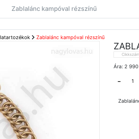
Zablalánc kampóval rézszínű
latartozékok
Zablalánc kampóval rézszínű
ZABL
Cikkszá
Ára:
2 990
−
Zablalán