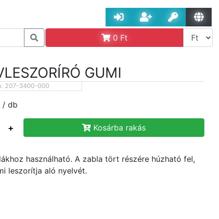
0
Ft
VLESZORÍRÓ GUMI
m:
207-3400-000
/ db
+
Kosárba rakás
lákhoz használható. A zabla tört részére húzható fel,
i leszorítja aló nyelvét.