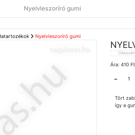
Nyelvleszoríró gumi
latartozékok
Nyelvleszoríró gumi
NYEL
Cikkszá
Ára:
410
Ft
−
Tört zab
így a gum