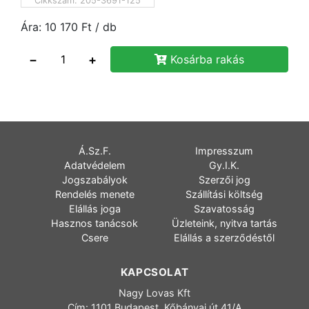
Cikkszám:
205-3691-125
Ára:
10 170
Ft
/ db
−
+
Kosárba rakás
Á.Sz.F.
Impresszum
Adatvédelem
Gy.I.K.
Jogszabályok
Szerzői jog
Rendelés menete
Szállítási költség
Elállás joga
Szavatosság
Hasznos tanácsok
Üzleteink, nyitva tartás
Csere
Elállás a szerződéstől
KAPCSOLAT
Nagy Lovas Kft
Cím: 1101 Budapest, Kőbányai út 41/A