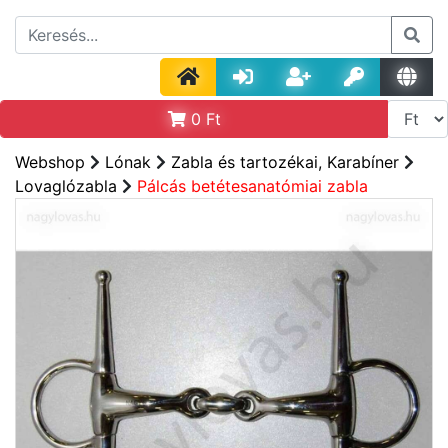
0
Ft
Webshop
Lónak
Zabla és tartozékai, Karabíner
Lovaglózabla
Pálcás betétesanatómiai zabla