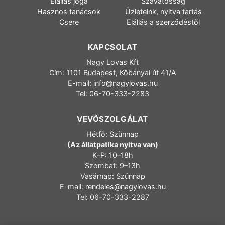
Elállás joga
Szavatosság
Hasznos tanácsok
Üzleteink, nyitva tartás
Csere
Elállás a szerződéstől
KAPCSOLAT
Nagy Lovas Kft
Cím: 1101 Budapest, Kőbányai út 41/A
E-mail:
info@nagylovas.hu
Tel: 06-70-333-2283
VEVŐSZOLGÁLAT
Hétfő: Szünnap
(Az állatpatika nyitva van)
K–P: 10–18h
Szombat: 9–13h
Vasárnap: Szünnap
E-mail:
rendeles@nagylovas.hu
Tel: 06-70-333-2287