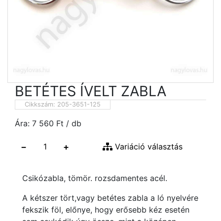
BETÉTES ÍVELT ZABLA
Cikkszám:
205-3651-125
Ára:
7 560
Ft
/ db
−
+
Variáció választás
Csikózabla, tömör. rozsdamentes acél.
A kétszer tört,vagy betétes zabla a ló nyelvére
fekszik föl, előnye, hogy erősebb kéz esetén