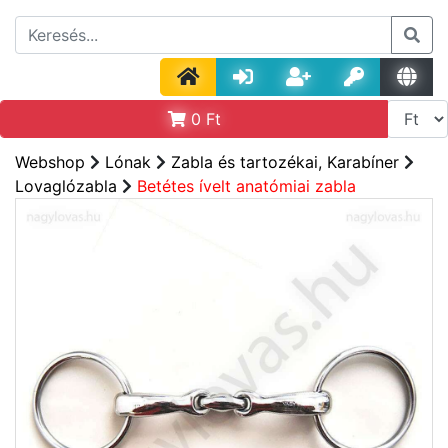
0
Ft
Webshop
Lónak
Zabla és tartozékai, Karabíner
Lovaglózabla
Betétes ívelt anatómiai zabla