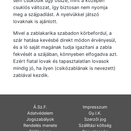
sem csukódik úgy össze, mint a középen
csuklós változat, így biztosan nem nyomja
meg a szájpadlást. A nyelvükkel játszó
lovaknak is ajánlott.
Mivel a zablakarika szabadon körbefordul, a
szár hatása kevésbé direkt módon érvényesül,
és a ló saját magának tudja igazítani a zabla
fekvését a szájában, könnyeben elfogadva azt.
Ezért fiatal lovak és tapasztalatlan lovasok
mindig jó, ha ilyen (csikózablának is nevezett)
zablával kezdik.
Á.Sz.F.
Impresszum
Adatvédelem
Gy.I.K.
Jogszabályok
Szerzői jog
Rendelés menete
Szállítási költség