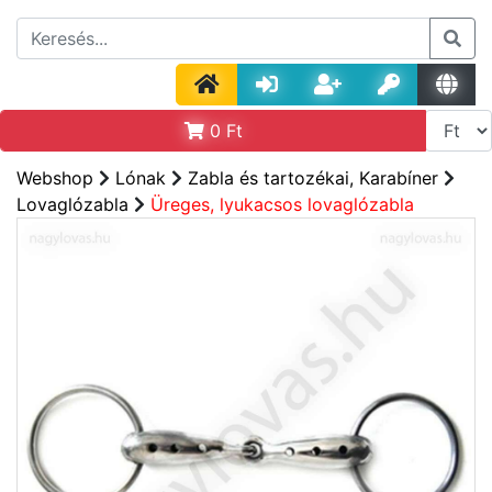
0
Ft
Webshop
Lónak
Zabla és tartozékai, Karabíner
Lovaglózabla
Üreges, lyukacsos lovaglózabla