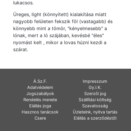
lukacsos.
Üreges, light (könnyített) kialakítása miatt
nagyobb felületen fekszik föl (vastagabb) és
könnyebb mint a tömör, "kényelmesebb" a
lónak, mert a ló szájában, kevésbé "éles"
nyomást kelt , mikor a lovas húzni kezdi a
szárat.
Á.Sz.F.
Impresszum
Adatvédelem
Gy.I.K.
Jogszabályok
Szerzői jog
Rendelés menete
Szállítási költség
Elállás joga
Szavatosság
Hasznos tanácsok
Üzleteink, nyitva tartás
Csere
Elállás a szerződéstől