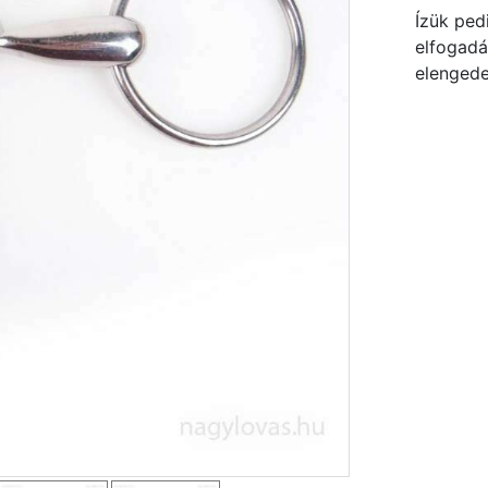
Ízük pedi
elfogadá
elengedet