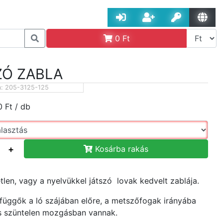
0
Ft
ZÓ ZABLA
m:
205-3125-125
0
Ft
/ db
+
Kosárba rakás
tlen, vagy a nyelvükkel játszó lovak kedvelt zablája.
zfüggők a ló szájában előre, a metszőfogak irányába
és szüntelen mozgásban vannak.