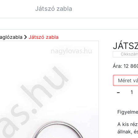
Játszó zabla
aglózabla
Játszó zabla
JÁTS
Cikkszá
Ára:
12 86
−
Figyelme
A kis ré
állnak, 