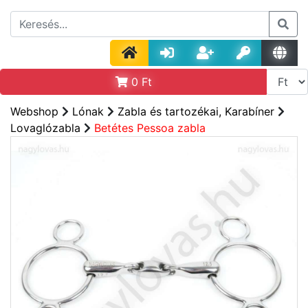
0
Ft
Webshop
Lónak
Zabla és tartozékai, Karabíner
Lovaglózabla
Betétes Pessoa zabla