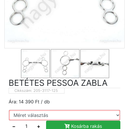
BETÉTES PESSOA ZABLA
Cikkszám:
205-3117-125
Ára:
14 390
Ft
/ db
−
+
Kosárba rakás