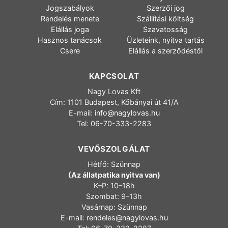
Jogszabályok
Szerzői jog
Rendelés menete
Szállítási költség
Elállás joga
Szavatosság
Hasznos tanácsok
Üzleteink, nyitva tartás
Csere
Elállás a szerződéstől
KAPCSOLAT
Nagy Lovas Kft
Cím: 1101 Budapest, Kőbányai út 41/A
E-mail:
info@nagylovas.hu
Tel: 06-70-333-2283
VEVŐSZOLGÁLAT
Hétfő: Szünnap
(Az állatpatika nyitva van)
K–P: 10–18h
Szombat: 9–13h
Vasárnap: Szünnap
E-mail:
rendeles@nagylovas.hu