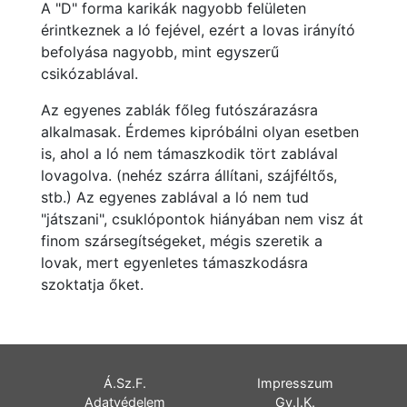
A "D" forma karikák nagyobb felületen
érintkeznek a ló fejével, ezért a lovas irányító
befolyása nagyobb, mint egyszerű
csikózablával.
Az egyenes zablák főleg futószárazásra
alkalmasak. Érdemes kipróbálni olyan esetben
is, ahol a ló nem támaszkodik tört zablával
lovagolva. (nehéz szárra állítani, szájféltős,
stb.) Az egyenes zablával a ló nem tud
"játszani", csuklópontok hiányában nem visz át
finom szársegítségeket, mégis szeretik a
lovak, mert egyenletes támaszkodásra
szoktatja őket.
Á.Sz.F.
Impresszum
Adatvédelem
Gy.I.K.