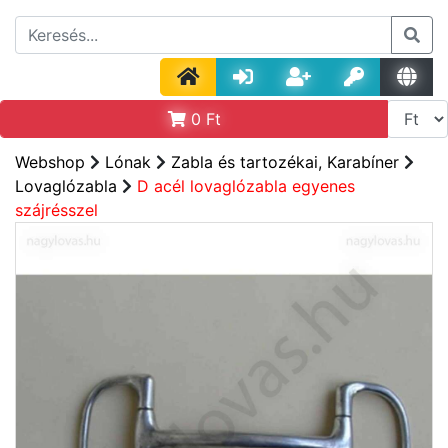
0
Ft
Webshop
Lónak
Zabla és tartozékai, Karabíner
Lovaglózabla
D acél lovaglózabla egyenes
szájrésszel