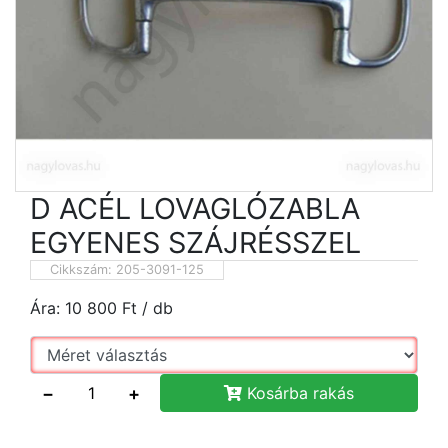
D ACÉL LOVAGLÓZABLA
EGYENES SZÁJRÉSSZEL
Cikkszám:
205-3091-125
Ára:
10 800
Ft
/ db
−
+
Kosárba rakás