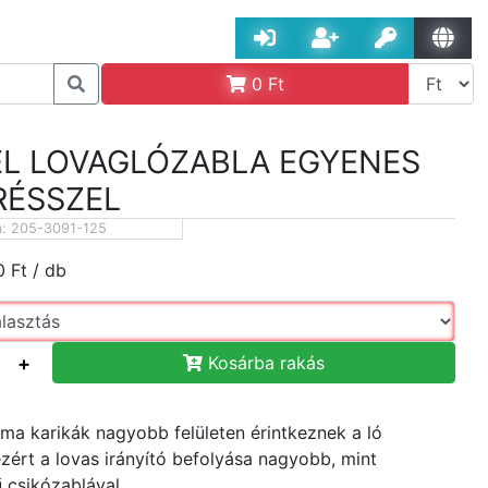
0
Ft
ÉL LOVAGLÓZABLA EGYENES
RÉSSZEL
m:
205-3091-125
0
Ft
/ db
+
Kosárba rakás
rma karikák nagyobb felületen érintkeznek a ló
 ezért a lovas irányító befolyása nagyobb, mint
 csikózablával.