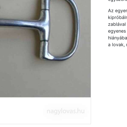
Az egyen
kipróbál
zablával 
egyenes 
hiányába
a lovak,