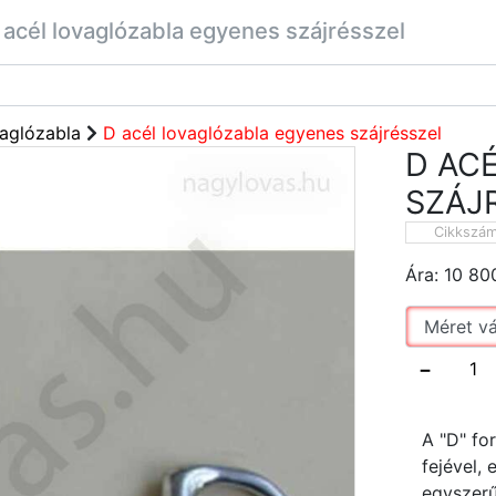
 acél lovaglózabla egyenes szájrésszel
aglózabla
D acél lovaglózabla egyenes szájrésszel
D AC
SZÁJ
Cikkszá
Ára:
10 80
−
A "D" fo
fejével,
egyszerű