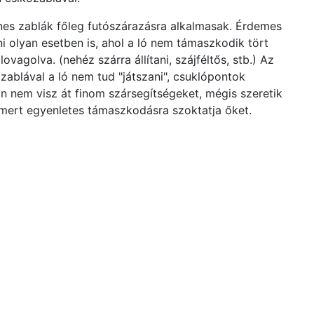
es zablák főleg futószárazásra alkalmasak. Érdemes
ni olyan esetben is, ahol a ló nem támaszkodik tört
lovagolva. (nehéz szárra állítani, szájféltős, stb.) Az
zablával a ló nem tud "játszani", csuklópontok
n nem visz át finom szársegítségeket, mégis szeretik
 mert egyenletes támaszkodásra szoktatja őket.