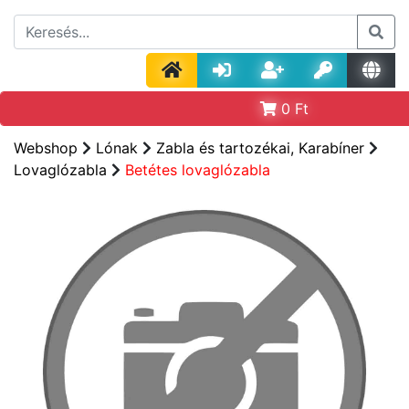
0
Ft
Webshop
Lónak
Zabla és tartozékai, Karabíner
Lovaglózabla
Betétes lovaglózabla