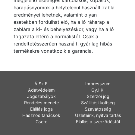
megjelenő esetleges karcolások, kopások,
harapásnyomok a helytelenül használt zabla
eredményei lehetnek, valamint olyan
esetekben fordulhat elő, ha a ló ráharap a
zablára a ki- és behelyezéskor, vagy ha a ló
fogazata eltérő a normálistól. Csak a
rendeltetésszerűen használt, gyárilag hibás
termékekre vonatkozik a garancia.
Á.Sz.F.
Impresszum
Adatvédelem
Gy.I.K.
Jogszabályok
Szerzői jog
Rendelés menete
Szállítási költség
Elállás joga
Szavatosság
Hasznos tanácsok
Üzleteink, nyitva tartás
Csere
Elállás a szerződéstől