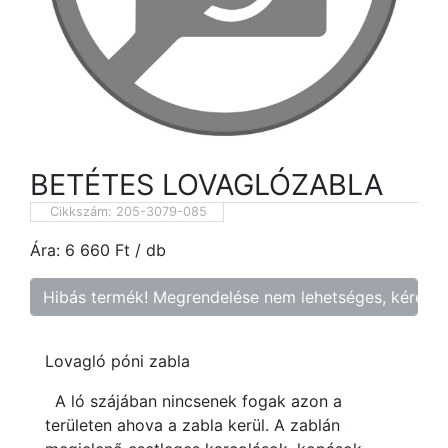
BETÉTES LOVAGLÓZABLA
Cikkszám:
205-3079-085
Ára:
6 660
Ft
/ db
Hibás termék! Megrendelése nem lehetséges, kérem f
Lovagló póni zabla
A ló szájában nincsenek fogak azon a
területen ahova a zabla kerül. A zablán