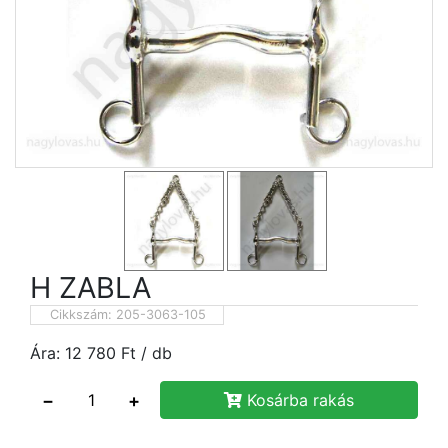
H ZABLA
Cikkszám:
205-3063-105
Ára:
12 780
Ft
/ db
−
+
Kosárba rakás