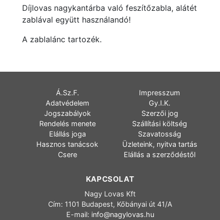
Díjlovas nagykantárba való feszítőzabla, alátét
zablával együtt használandó!
A zablalánc tartozék.
Á.Sz.F.
Impresszum
Adatvédelem
Gy.I.K.
Jogszabályok
Szerzői jog
Rendelés menete
Szállítási költség
Elállás joga
Szavatosság
Hasznos tanácsok
Üzleteink, nyitva tartás
Csere
Elállás a szerződéstől
KAPCSOLAT
Nagy Lovas Kft
Cím: 1101 Budapest, Kőbányai út 41/A
E-mail:
info@nagylovas.hu