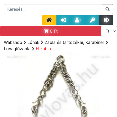
0
Ft
Webshop
Lónak
Zabla és tartozékai, Karabíner
Lovaglózabla
H zabla