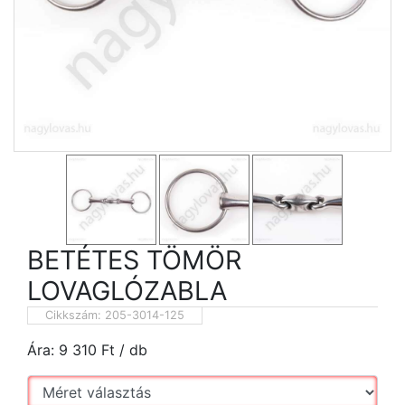
BETÉTES TÖMÖR
LOVAGLÓZABLA
Cikkszám:
205-3014-125
Ára:
9 310
Ft
/ db