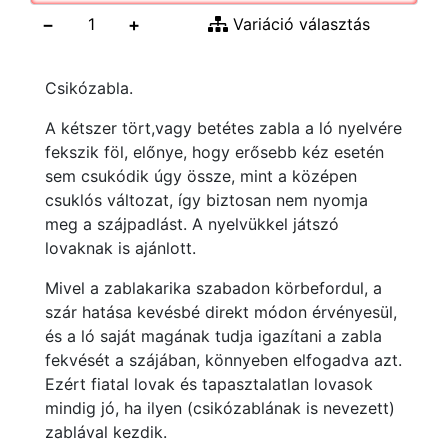
−
+
Variáció választás
Csikózabla.
A kétszer tört,vagy betétes zabla a ló nyelvére
fekszik föl, előnye, hogy erősebb kéz esetén
sem csukódik úgy össze, mint a középen
csuklós változat, így biztosan nem nyomja
meg a szájpadlást. A nyelvükkel játszó
lovaknak is ajánlott.
Mivel a zablakarika szabadon körbefordul, a
szár hatása kevésbé direkt módon érvényesül,
és a ló saját magának tudja igazítani a zabla
fekvését a szájában, könnyeben elfogadva azt.
Ezért fiatal lovak és tapasztalatlan lovasok
mindig jó, ha ilyen (csikózablának is nevezett)
zablával kezdik.