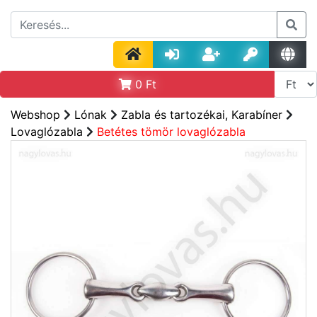
0
Ft
Webshop
Lónak
Zabla és tartozékai, Karabíner
Lovaglózabla
Betétes tömör lovaglózabla