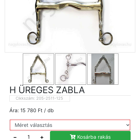
H ÜREGES ZABLA
Cikkszám:
205-2511-125
Ára:
15 780
Ft
/ db
−
+
Kosárba rakás