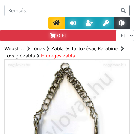
0
Ft
Webshop
Lónak
Zabla és tartozékai, Karabíner
Lovaglózabla
H üreges zabla