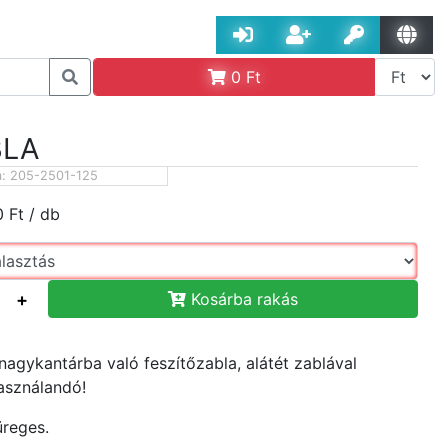
0
Ft
BLA
m:
205-2501-125
0
Ft
/ db
+
Kosárba rakás
 nagykantárba való feszítőzabla, alátét zablával
asználandó!
üreges.