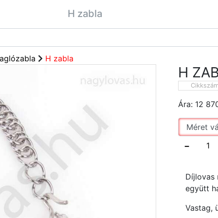
H zabla
aglózabla
H zabla
H ZA
Cikkszá
Ára:
12 87
−
Díjlovas
együtt h
Vastag, 