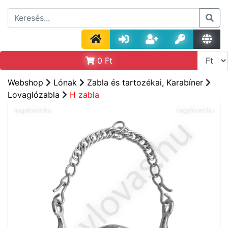
0
Ft
Webshop
Lónak
Zabla és tartozékai, Karabíner
Lovaglózabla
H zabla