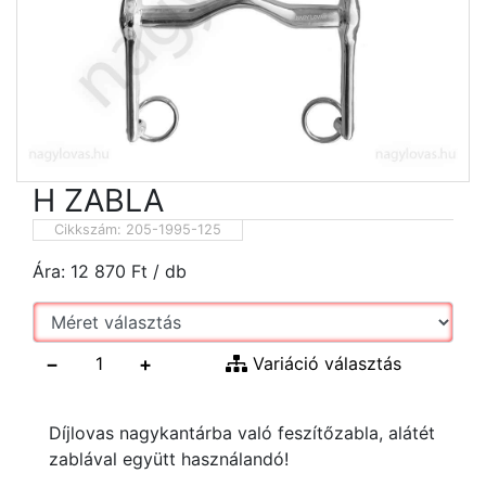
H ZABLA
Cikkszám:
205-1995-125
Ára:
12 870
Ft
/ db
−
+
Variáció választás
Díjlovas nagykantárba való feszítőzabla, alátét
zablával együtt használandó!