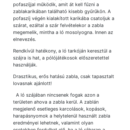
pofaszíjjal működik, amit át kell fűzni a
zablakarikában található kisebb gyűrűkön. A
pofaszíj végén kialakított karikába csatoljuk a
szárat, ezáltal a szár felvételekor a zabla
megemelik, mintha a ló mosolyogna. Innen az
elnevezés.
Rendkívül hatékony, a ló tarkóján keresztül a
szájra is hat, a pólójátékosok előszeretettel
használják.
Drasztikus, erős hatású zabla, csak tapasztalt
lovasnak ajánlott!
A ló szájában nincsenek fogak azon a
területen ahova a zabla kerül. A zablán
megjelenő esetleges karcolások, kopások,
harapásnyomok a helytelenül használt zabla
eredményei lehetnek, valamint olyan
esetekben fordulhat elő, ha a ló ráharap a