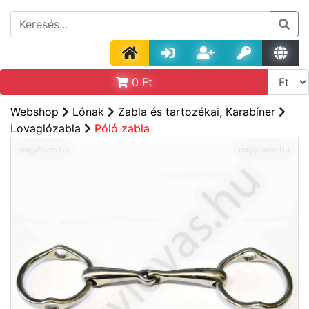
0
Ft
Webshop
Lónak
Zabla és tartozékai, Karabíner
Lovaglózabla
Póló zabla