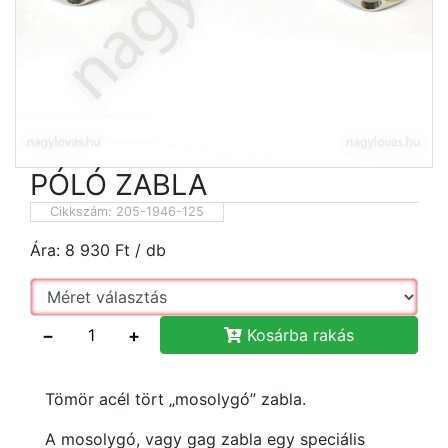
PÓLÓ ZABLA
Cikkszám:
205-1946-125
Ára:
8 930
Ft
/ db
−
+
Kosárba rakás
Tömör acél tört „mosolygó” zabla.
A mosolygó, vagy gag zabla egy speciális