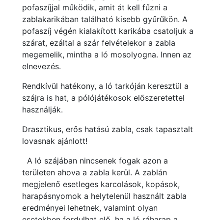
pofaszíjjal működik, amit át kell fűzni a
zablakarikában található kisebb gyűrűkön. A
pofaszíj végén kialakított karikába csatoljuk a
szárat, ezáltal a szár felvételekor a zabla
megemelik, mintha a ló mosolyogna. Innen az
elnevezés.
Rendkívül hatékony, a ló tarkóján keresztül a
szájra is hat, a pólójátékosok előszeretettel
használják.
Drasztikus, erős hatású zabla, csak tapasztalt
lovasnak ajánlott!
A ló szájában nincsenek fogak azon a
területen ahova a zabla kerül. A zablán
megjelenő esetleges karcolások, kopások,
harapásnyomok a helytelenül használt zabla
eredményei lehetnek, valamint olyan
esetekben fordulhat elő, ha a ló ráharap a