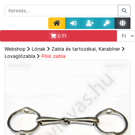
0
Ft
Webshop
Lónak
Zabla és tartozékai, Karabíner
Lovaglózabla
Póló zabla