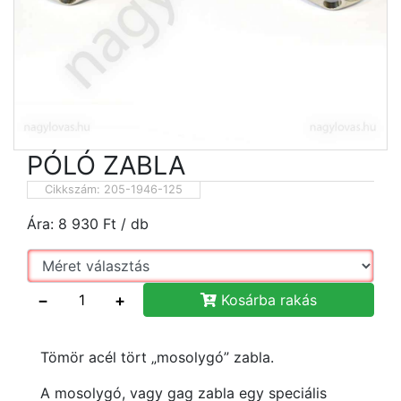
PÓLÓ ZABLA
Cikkszám:
205-1946-125
Ára:
8 930
Ft
/ db
−
+
Kosárba rakás
Tömör acél tört „mosolygó” zabla.
A mosolygó, vagy gag zabla egy speciális