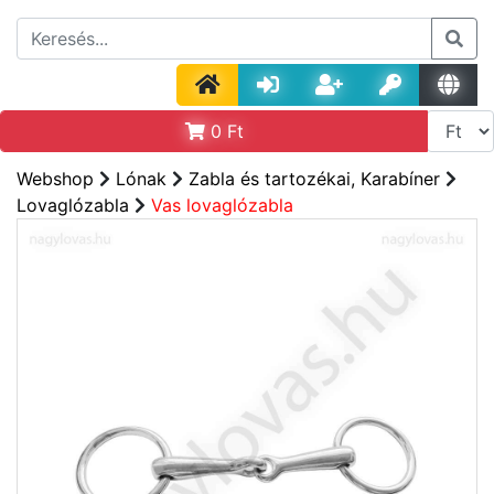
0
Ft
Webshop
Lónak
Zabla és tartozékai, Karabíner
Lovaglózabla
Vas lovaglózabla