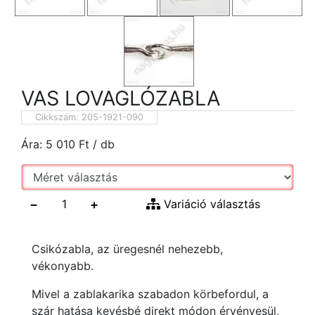
VAS LOVAGLÓZABLA
Cikkszám:
205-1921-090
Ára:
5 010
Ft
/ db
−
+
Variáció választás
Csikózabla, az üregesnél nehezebb,
vékonyabb.
Mivel a zablakarika szabadon körbefordul, a
szár hatása kevésbé direkt módon érvényesül,