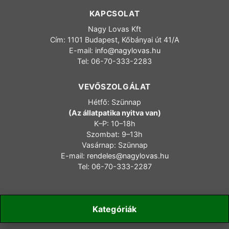
KAPCSOLAT
Nagy Lovas Kft
Cím: 1101 Budapest, Kőbányai út 41/A
E-mail:
info@nagylovas.hu
Tel: 06-70-333-2283
VEVŐSZOLGÁLAT
Hétfő: Szünnap
(Az állatpatika nyitva van)
K–P: 10–18h
Szombat: 9–13h
Vasárnap: Szünnap
E-mail:
rendeles@nagylovas.hu
Tel: 06-70-333-2287
Kategóriák
Copyright 2006-2025 nagylovas.hu – Minden jog fenntartva