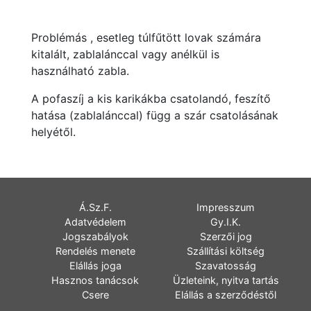
Problémás , esetleg túlfűtött lovak számára
kitalált, zablalánccal vagy anélkül is
használható zabla.
A pofaszíj a kis karikákba csatolandó, feszítő
hatása (zablalánccal) függ a szár csatolásának
helyétől.
Á.Sz.F.
Impresszum
Adatvédelem
Gy.I.K.
Jogszabályok
Szerzői jog
Rendelés menete
Szállítási költség
Elállás joga
Szavatosság
Hasznos tanácsok
Üzleteink, nyitva tartás
Csere
Elállás a szerződéstől