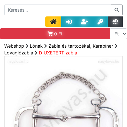
0
Ft
Webshop
Lónak
Zabla és tartozékai, Karabíner
Lovaglózabla
D UXETERT zabla