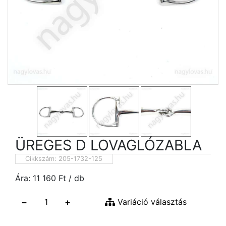
ÜREGES D LOVAGLÓZABLA
Cikkszám:
205-1732-125
Ára:
11 160
Ft
/ db
−
+
Variáció választás