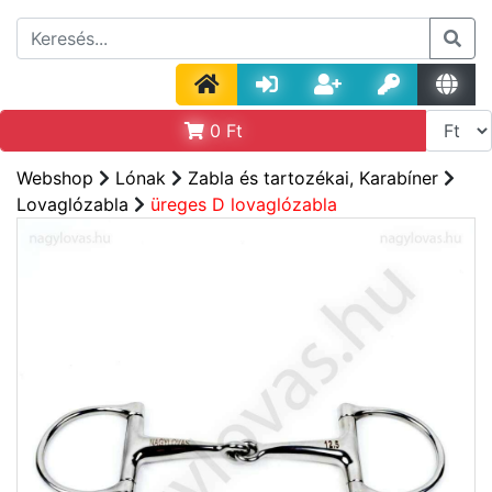
0
Ft
Webshop
Lónak
Zabla és tartozékai, Karabíner
Lovaglózabla
üreges D lovaglózabla