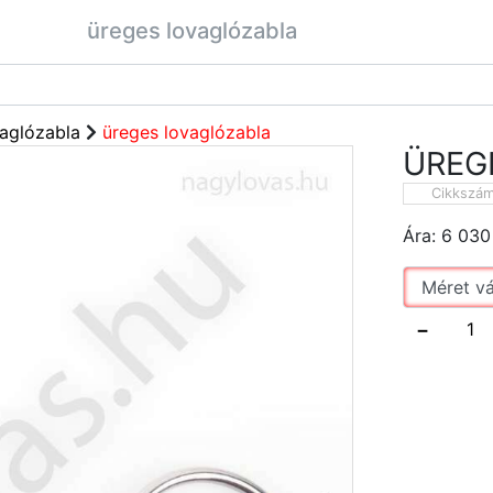
üreges lovaglózabla
aglózabla
üreges lovaglózabla
ÜREG
Cikkszá
Ára:
6 030
−