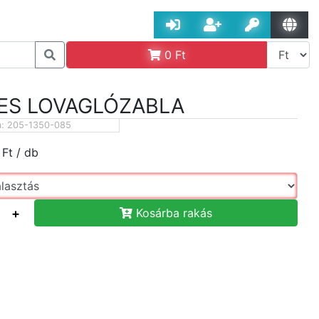
0
Ft
ES LOVAGLÓZABLA
m:
205-1350-085
Ft
/ db
+
Kosárba rakás