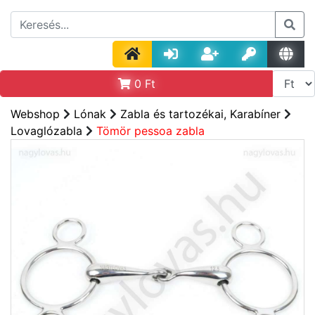
0
Ft
Webshop
Lónak
Zabla és tartozékai, Karabíner
Lovaglózabla
Tömör pessoa zabla