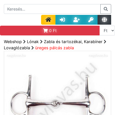
0
Ft
Webshop
Lónak
Zabla és tartozékai, Karabíner
Lovaglózabla
üreges pálcás zabla