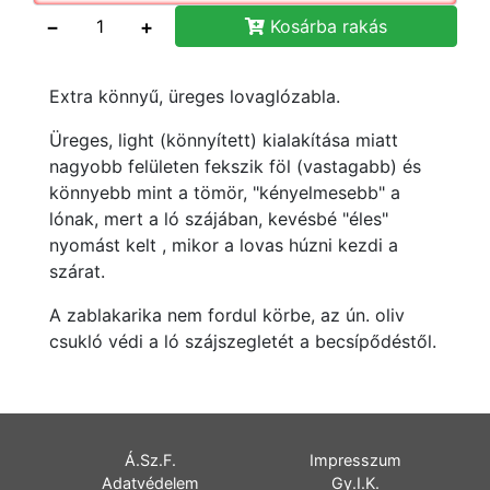
−
+
Kosárba rakás
Extra könnyű, üreges lovaglózabla.
Üreges, light (könnyített) kialakítása miatt
nagyobb felületen fekszik föl (vastagabb) és
könnyebb mint a tömör, "kényelmesebb" a
lónak, mert a ló szájában, kevésbé "éles"
nyomást kelt , mikor a lovas húzni kezdi a
szárat.
A zablakarika nem fordul körbe, az ún. oliv
csukló védi a ló szájszegletét a becsípődéstől.
Á.Sz.F.
Impresszum
Adatvédelem
Gy.I.K.