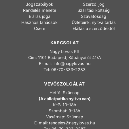
Jogszabályok
Szerzői jog
Rendelés menete
Szállítási költség
Elállás joga
Szavatosság
Hasznos tanácsok
Üzleteink, nyitva tartás
Csere
Elállás a szerződéstől
KAPCSOLAT
Nagy Lovas Kft
Cím: 1101 Budapest, Kőbányai út 41/A
E-mail:
info@nagylovas.hu
Tel: 06-70-333-2283
VEVŐSZOLGÁLAT
Hétfő: Szünnap
(Az állatpatika nyitva van)
K–P: 10–18h
Szombat: 9–13h
Vasárnap: Szünnap
E-mail:
rendeles@nagylovas.hu
Tel: 06-70-333-2287