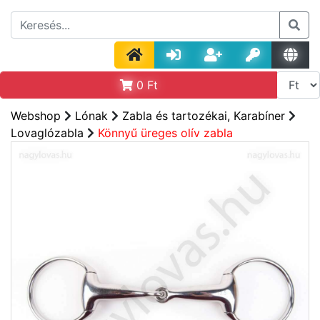
0
Ft
Webshop
Lónak
Zabla és tartozékai, Karabíner
Lovaglózabla
Könnyű üreges olív zabla