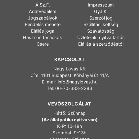
Á.Sz.F.
Impresszum
Adatvédelem
Gy.I.K.
Jogszabályok
Szerzői jog
Rendelés menete
Szállítási költség
Elállás joga
Szavatosság
Hasznos tanácsok
Üzleteink, nyitva tartás
Csere
Elállás a szerződéstől
KAPCSOLAT
Nagy Lovas Kft
Cím: 1101 Budapest, Kőbányai út 41/A
E-mail:
info@nagylovas.hu
Tel: 06-70-333-2283
VEVŐSZOLGÁLAT
Hétfő: Szünnap
(Az állatpatika nyitva van)
K–P: 10–18h
Szombat: 9–13h