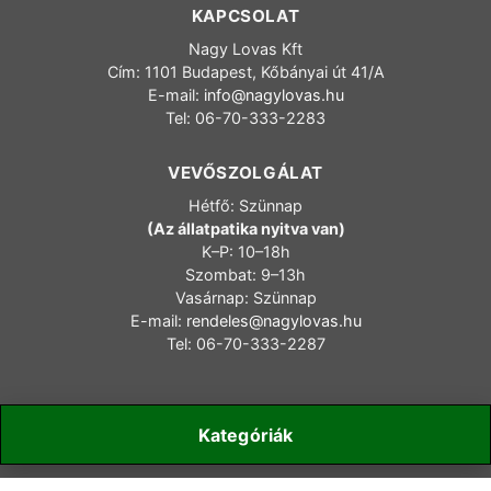
KAPCSOLAT
Nagy Lovas Kft
Cím: 1101 Budapest, Kőbányai út 41/A
E-mail:
info@nagylovas.hu
Tel: 06-70-333-2283
VEVŐSZOLGÁLAT
Hétfő: Szünnap
(Az állatpatika nyitva van)
K–P: 10–18h
Szombat: 9–13h
Vasárnap: Szünnap
E-mail:
rendeles@nagylovas.hu
Tel: 06-70-333-2287
Kategóriák
Copyright 2006-2025 nagylovas.hu – Minden jog fenntartva