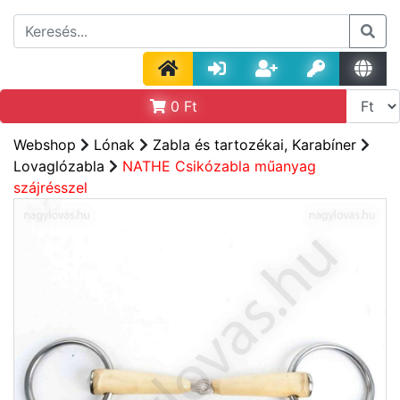
0
Ft
Webshop
Lónak
Zabla és tartozékai, Karabíner
Lovaglózabla
NATHE Csikózabla műanyag
szájrésszel