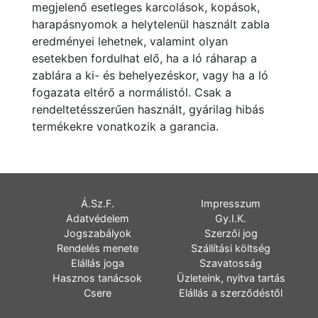
megjelenő esetleges karcolások, kopások,
harapásnyomok a helytelenül használt zabla
eredményei lehetnek, valamint olyan
esetekben fordulhat elő, ha a ló ráharap a
zablára a ki- és behelyezéskor, vagy ha a ló
fogazata eltérő a normálistól. Csak a
rendeltetésszerűen használt, gyárilag hibás
termékekre vonatkozik a garancia.
Á.Sz.F.
Impresszum
Adatvédelem
Gy.I.K.
Jogszabályok
Szerzői jog
Rendelés menete
Szállítási költség
Elállás joga
Szavatosság
Hasznos tanácsok
Üzleteink, nyitva tartás
Csere
Elállás a szerződéstől