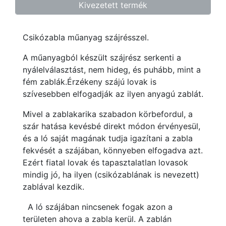
Kivezetett termék
Csikózabla műanyag szájrésszel.
A műanyagból készült szájrész serkenti a
nyálelválasztást, nem hideg, és puhább, mint a
fém zablák.Érzékeny szájú lovak is
szívesebben elfogadják az ilyen anyagú zablát.
Mivel a zablakarika szabadon körbefordul, a
szár hatása kevésbé direkt módon érvényesül,
és a ló saját magának tudja igazítani a zabla
fekvését a szájában, könnyeben elfogadva azt.
Ezért fiatal lovak és tapasztalatlan lovasok
mindig jó, ha ilyen (csikózablának is nevezett)
zablával kezdik.
A ló szájában nincsenek fogak azon a
területen ahova a zabla kerül. A zablán