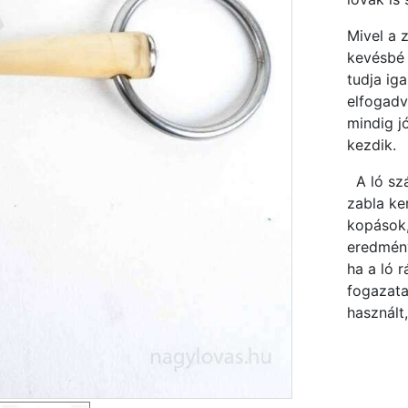
Mivel a 
kevésbé 
tudja ig
elfogadv
mindig j
kezdik.
A ló szá
zabla ke
kopások,
eredmény
ha a ló 
fogazata
használt