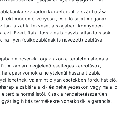
zablakarika szabadon körbefordul, a szár hatása
direkt módon érvényesül, és a ló saját magának
azítani a zabla fekvését a szájában, könnyeben
a azt. Ezért fiatal lovak és tapasztalatlan lovasok
ó, ha ilyen (csikózablának is nevezett) zablával
jában nincsenek fogak azon a területen ahova a
rül. A zablán megjelenő esetleges karcolások,
 harapásnyomok a helytelenül használt zabla
ei lehetnek, valamint olyan esetekben fordulhat elő,
ráharap a zablára a ki- és behelyezéskor, vagy ha a ló
 eltérő a normálistól. Csak a rendeltetésszerűen
, gyárilag hibás termékekre vonatkozik a garancia.