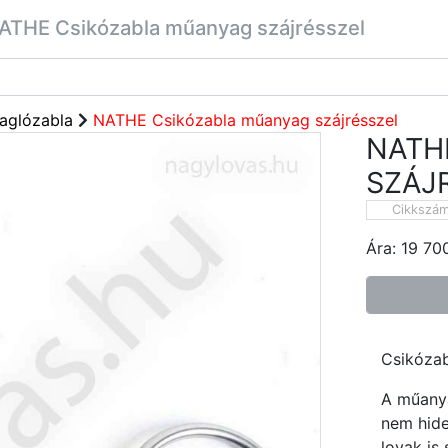
ATHE Csikózabla műanyag szájrésszel
aglózabla
NATHE Csikózabla műanyag szájrésszel
NATH
SZÁJ
Cikkszá
Ára:
19 70
Csikózab
A műanya
nem hide
lovak is