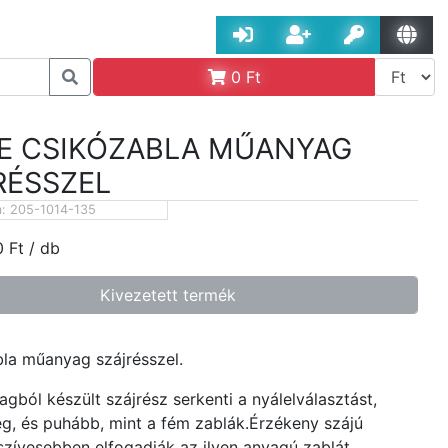
0
Ft
E CSIKÓZABLA MŰANYAG
RÉSSZEL
m:
205-1014-135
0
Ft
/ db
Kivezetett termék
la műanyag szájrésszel.
gból készült szájrész serkenti a nyálelválasztást,
g, és puhább, mint a fém zablák.Érzékeny szájú
 szívesebben elfogadják az ilyen anyagú zablát.