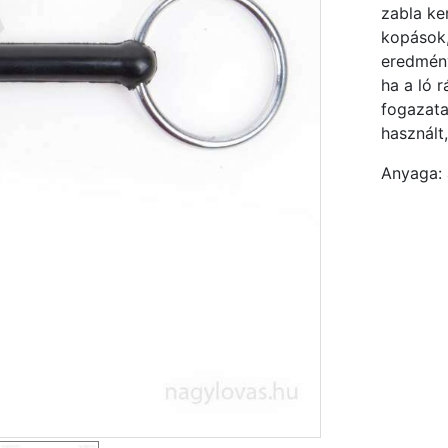
zabla ke
kopások,
eredmény
ha a ló 
fogazata
használt
Anyaga: 