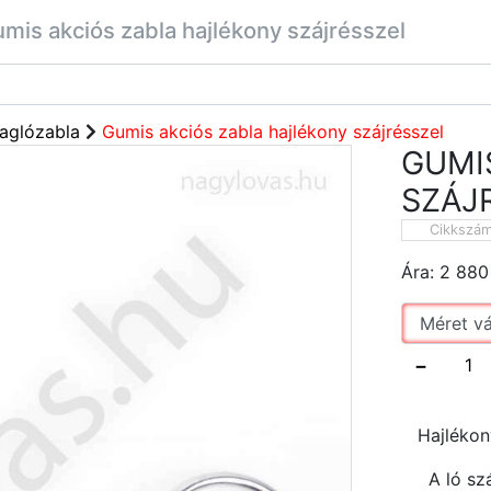
mis akciós zabla hajlékony szájrésszel
aglózabla
Gumis akciós zabla hajlékony szájrésszel
GUMI
SZÁJ
Cikkszá
Ára:
2 880
−
Hajlékon
A ló szá