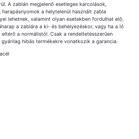
rül. A zablán megjelenő esetleges karcolások,
 harapásnyomok a helytelenül használt zabla
ei lehetnek, valamint olyan esetekben fordulhat elő,
ráharap a zablára a ki- és behelyezéskor, vagy ha a ló
 eltérő a normálistól. Csak a rendeltetésszerűen
, gyárilag hibás termékekre vonatkozik a garancia.
acél