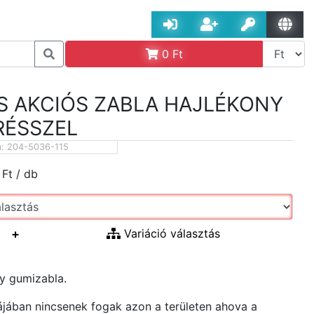
0
Ft
S AKCIÓS ZABLA HAJLÉKONY
RÉSSZEL
m:
204-5036-115
Ft
/ db
+
Variáció választás
y gumizabla.
jában nincsenek fogak azon a területen ahova a