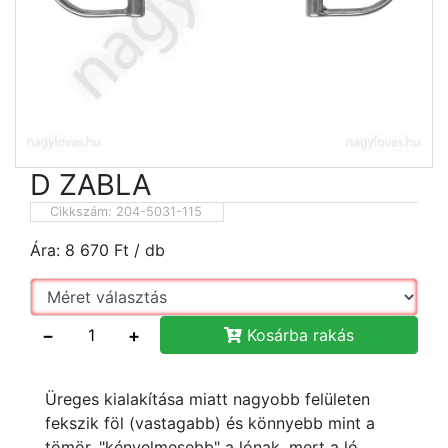
D ZABLA
Cikkszám:
204-5031-115
Ára:
8 670
Ft
/ db
−
+
Kosárba rakás
Üreges kialakítása miatt nagyobb felületen
fekszik föl (vastagabb) és könnyebb mint a
tömör, "kényelmesebb" a lónak, mert a ló