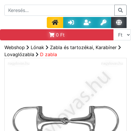
0
Ft
Webshop
Lónak
Zabla és tartozékai, Karabíner
Lovaglózabla
D zabla