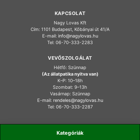
KAPCSOLAT
Nagy Lovas Kft
Cím: 1101 Budapest, Kőbányai út 41/A
E-mail:
info@nagylovas.hu
Tel: 06-70-333-2283
VEVŐSZOLGÁLAT
Hétfő: Szünnap
(Az állatpatika nyitva van)
K–P: 10–18h
Szombat: 9–13h
Vasárnap: Szünnap
E-mail:
rendeles@nagylovas.hu
Tel: 06-70-333-2287
Kategóriák
Copyright 2006-2025 nagylovas.hu – Minden jog fenntartva