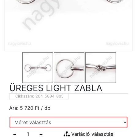
ÜREGES LIGHT ZABLA
Cikkszám:
204-5004-085
Ára:
5 720
Ft
/ db
−
+
Variáció választás