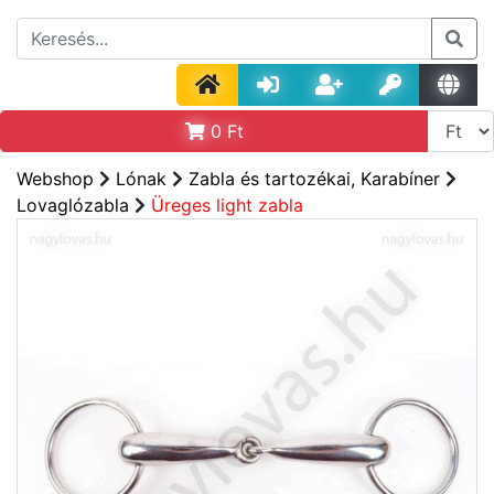
0
Ft
Webshop
Lónak
Zabla és tartozékai, Karabíner
Lovaglózabla
Üreges light zabla