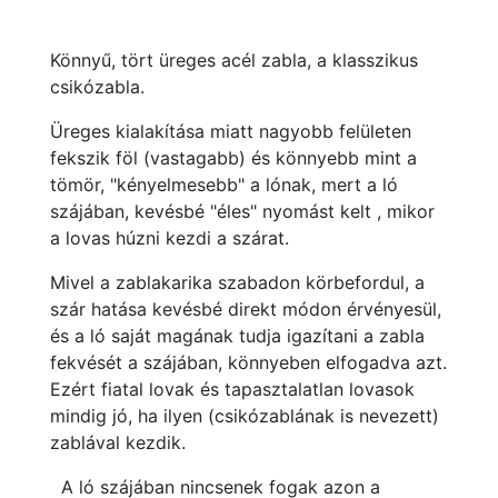
Könnyű, tört üreges acél zabla, a klasszikus
csikózabla.
Üreges kialakítása miatt nagyobb felületen
fekszik föl (vastagabb) és könnyebb mint a
tömör, "kényelmesebb" a lónak, mert a ló
szájában, kevésbé "éles" nyomást kelt , mikor
a lovas húzni kezdi a szárat.
Mivel a zablakarika szabadon körbefordul, a
szár hatása kevésbé direkt módon érvényesül,
és a ló saját magának tudja igazítani a zabla
fekvését a szájában, könnyeben elfogadva azt.
Ezért fiatal lovak és tapasztalatlan lovasok
mindig jó, ha ilyen (csikózablának is nevezett)
zablával kezdik.
A ló szájában nincsenek fogak azon a