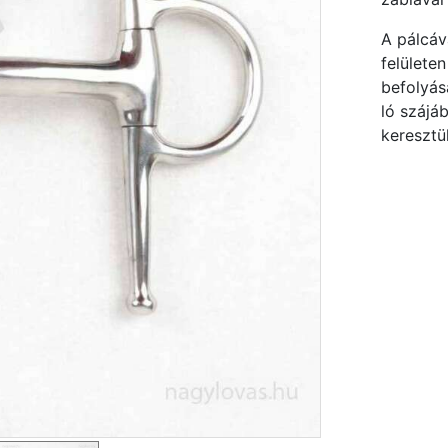
A pálcáv
felületen
befolyás
ló szájá
keresztül