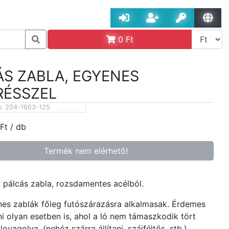
0
Ft
ÁS ZABLA, EGYENES
RÉSSZEL
m:
204-1663-125
Ft
/ db
Termék nem elérhető!
 pálcás zabla, rozsdamentes acélból.
es zablák főleg futószárazásra alkalmasak. Érdemes
ni olyan esetben is, ahol a ló nem támaszkodik tört
lovagolva. (nehéz szárra állítani, szájféltős, stb.)