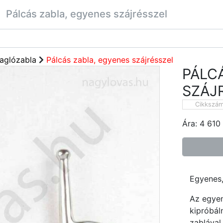
Pálcás zabla, egyenes szájrésszel
aglózabla
Pálcás zabla, egyenes szájrésszel
PÁLC
SZÁJ
Cikkszá
Ára:
4 610
Egyenes,
Az egyen
kipróbál
zablával 