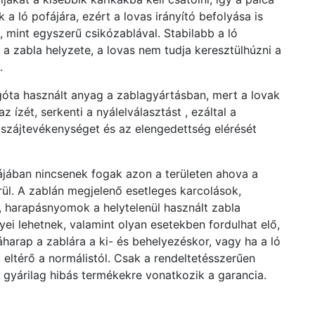
k a ló pofájára, ezért a lovas irányító befolyása is
 mint egyszerű csikózablával. Stabilabb a ló
 a zabla helyzete, a lovas nem tudja keresztülhúzni a
.
góta használt anyag a zablagyártásban, mert a lovak
az ízét, serkenti a nyálelválasztást , ezáltal a
szájtevékenységet és az elengedettség elérését
jában nincsenek fogak azon a területen ahova a
rül. A zablán megjelenő esetleges karcolások,
 harapásnyomok a helytelenül használt zabla
ei lehetnek, valamint olyan esetekben fordulhat elő,
ráharap a zablára a ki- és behelyezéskor, vagy ha a ló
 eltérő a normálistól. Csak a rendeltetésszerűen
, gyárilag hibás termékekre vonatkozik a garancia.