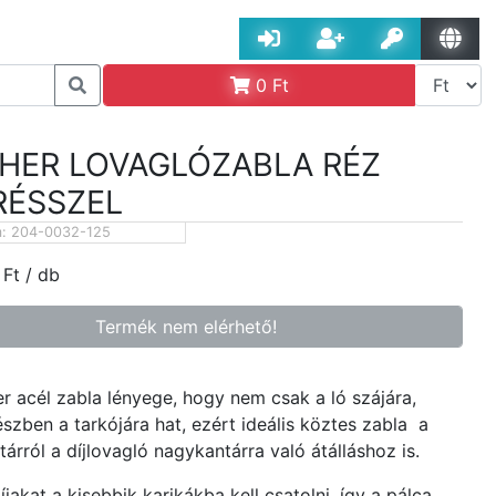
0
Ft
HER LOVAGLÓZABLA RÉZ
RÉSSZEL
m:
204-0032-125
Ft
/ db
Termék nem elérhető!
r acél zabla lényege, hogy nem csak a ló szájára,
szben a tarkójára hat, ezért ideális köztes zabla a
árról a díjlovagló nagykantárra való átálláshoz is.
jakat a kisebbik karikákba kell csatolni, így a pálca