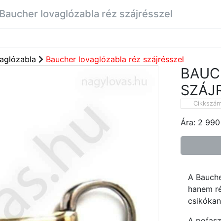
Baucher lovaglózabla réz szájrésszel
aglózabla
Baucher lovaglózabla réz szájrésszel
BAUC
SZÁJ
Cikkszá
Ára:
2 990
A Bauche
hanem ré
csikókant
A pofaszí