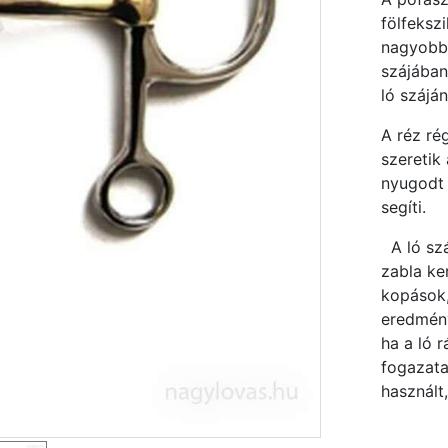
fölfekszi
nagyobb,
szájában
ló száján
A réz ré
szeretik 
nyugodt 
segíti.
A ló szá
zabla ke
kopások,
eredmény
ha a ló 
fogazata
használt