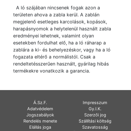
A ló szájában nincsenek fogak azon a
területen ahova a zabla kerül. A zablán
megjelenő esetleges karcolások, kopások,
harapásnyomok a helytelenül használt zabla
eredményei lehetnek, valamint olyan
esetekben fordulhat elő, ha a ló ráharap a
zablára a ki- és behelyezéskor, vagy ha a ló
fogazata eltérő a normálistól. Csak a
rendeltetésszerűen használt, gyárilag hibás
termékekre vonatkozik a garancia.
Á.Sz.F.
Impresszum
Adatvédelem
Gy.I.K.
Jogszabályok
Szerzői jog
Rendelés menete
Szállítási költség
Elállás joga
Szavatosság