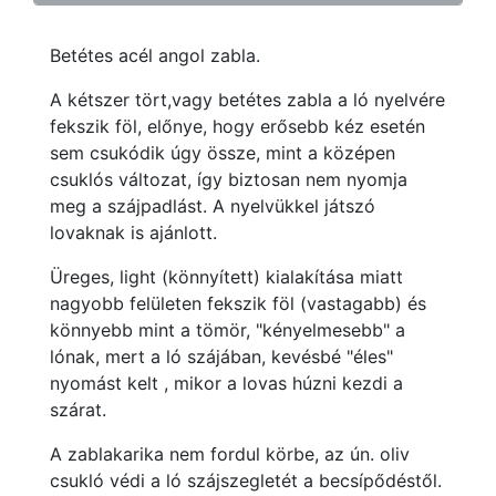
Betétes acél angol zabla.
A kétszer tört,vagy betétes zabla a ló nyelvére
fekszik föl, előnye, hogy erősebb kéz esetén
sem csukódik úgy össze, mint a középen
csuklós változat, így biztosan nem nyomja
meg a szájpadlást. A nyelvükkel játszó
lovaknak is ajánlott.
Üreges, light (könnyített) kialakítása miatt
nagyobb felületen fekszik föl (vastagabb) és
könnyebb mint a tömör, "kényelmesebb" a
lónak, mert a ló szájában, kevésbé "éles"
nyomást kelt , mikor a lovas húzni kezdi a
szárat.
A zablakarika nem fordul körbe, az ún. oliv
csukló védi a ló szájszegletét a becsípődéstől.