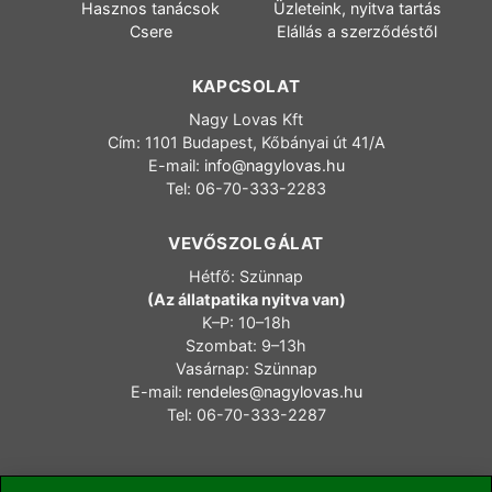
Hasznos tanácsok
Üzleteink, nyitva tartás
Csere
Elállás a szerződéstől
KAPCSOLAT
Nagy Lovas Kft
Cím: 1101 Budapest, Kőbányai út 41/A
E-mail:
info@nagylovas.hu
Tel: 06-70-333-2283
VEVŐSZOLGÁLAT
Hétfő: Szünnap
(Az állatpatika nyitva van)
K–P: 10–18h
Szombat: 9–13h
Vasárnap: Szünnap
E-mail:
rendeles@nagylovas.hu
Tel: 06-70-333-2287