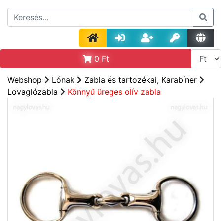
0
Ft
Webshop
Lónak
Zabla és tartozékai, Karabíner
Lovaglózabla
Könnyű üreges olív zabla