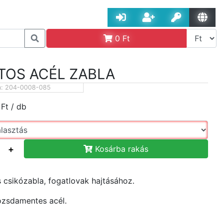
0
Ft
TOS ACÉL ZABLA
m:
204-0008-085
Ft
/ db
+
Kosárba rakás
s csikózabla, fogatlovak hajtásához.
zsdamentes acél.