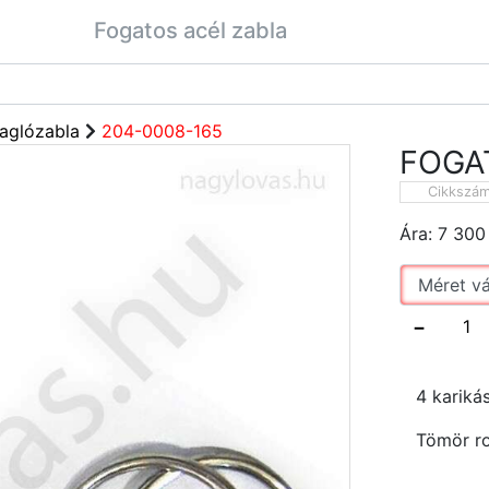
Fogatos acél zabla
aglózabla
204-0008-165
FOGA
Cikkszá
Ára:
7 300
−
4 kariká
Tömör ro