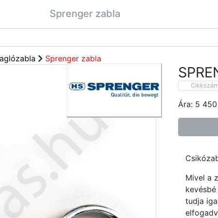
Sprenger zabla
aglózabla
Sprenger zabla
SPRE
Cikkszá
Ára:
5 450
Csikózab
Mivel a 
kevésbé 
tudja ig
elfogadv