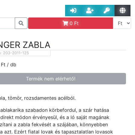
0
Ft
NGER ZABLA
m:
203-2011-125
Ft
/ db
Termék nem elérhető!
la, tömör, rozsdamentes acélból.
zablakarika szabadon körbefordul, a szár hatása
direkt módon érvényesül, és a ló saját magának
azítani a zabla fekvését a szájában, könnyebben
a azt. Ezért fiatal lovak és tapasztalatlan lovasok