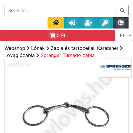
0
Ft
Webshop
Lónak
Zabla és tartozékai, Karabíner
Lovaglózabla
Sprenger Turnado zabla