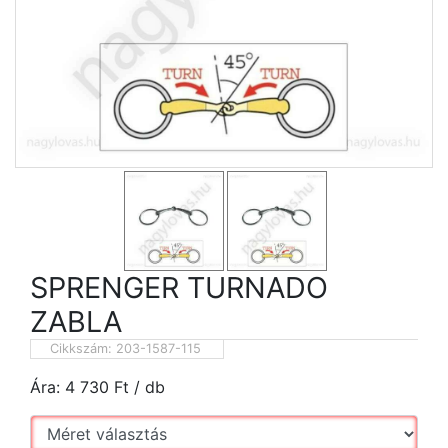
SPRENGER TURNADO
ZABLA
Cikkszám:
203-1587-115
Ára:
4 730
Ft
/ db