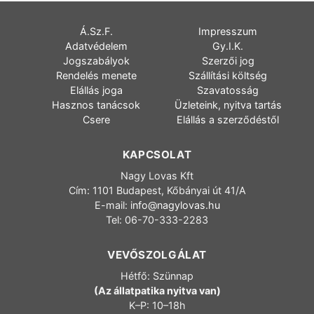
Á.Sz.F.
Impresszum
Adatvédelem
Gy.I.K.
Jogszabályok
Szerzői jog
Rendelés menete
Szállítási költség
Elállás joga
Szavatosság
Hasznos tanácsok
Üzleteink, nyitva tartás
Csere
Elállás a szerződéstől
KAPCSOLAT
Nagy Lovas Kft
Cím: 1101 Budapest, Kőbányai út 41/A
E-mail:
info@nagylovas.hu
Tel: 06-70-333-2283
VEVŐSZOLGÁLAT
Hétfő: Szünnap
(Az állatpatika nyitva van)
K–P: 10–18h