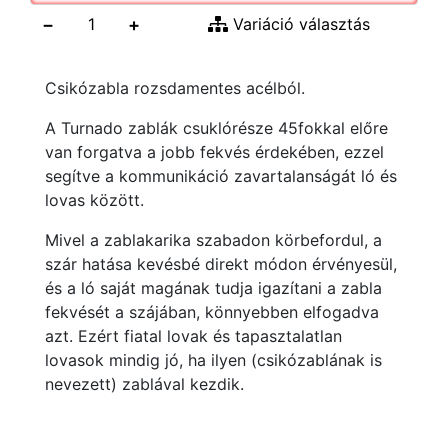
−
+
Variáció választás
Csikózabla rozsdamentes acélból.
A Turnado zablák csuklórésze 45fokkal előre
van forgatva a jobb fekvés érdekében, ezzel
segítve a kommunikáció zavartalanságát ló és
lovas között.
Mivel a zablakarika szabadon körbefordul, a
szár hatása kevésbé direkt módon érvényesül,
és a ló saját magának tudja igazítani a zabla
fekvését a szájában, könnyebben elfogadva
azt. Ezért fiatal lovak és tapasztalatlan
lovasok mindig jó, ha ilyen (csikózablának is
nevezett) zablával kezdik.